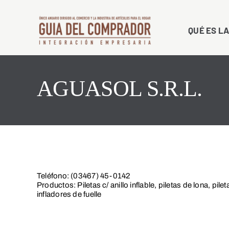
Saltar
al
QUÉ ES LA
contenido
AGUASOL S.R.L.
Teléfono: (03467) 45-0142
Productos: Piletas c/ anillo inflable, piletas de lona, pile
infladores de fuelle