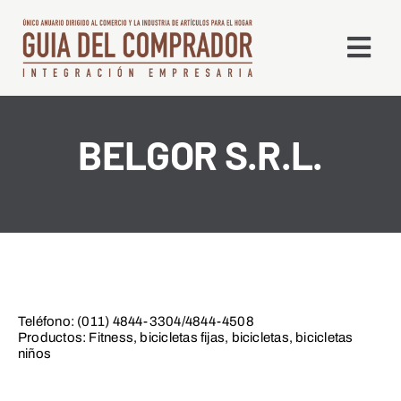
Saltar
al
Togg
contenido
Navi
Qué es la GDC
BELGOR S.R.L.
Edición Digital
Líneas
Alta en Directorio
Teléfono: (011) 4844-3304/4844-4508
Productos: Fitness, bicicletas fijas, bicicletas, bicicletas
niños
Contacto