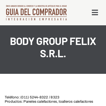
Saltar
al
Togg
contenido
Navi
Qué es la GDC
BODY GROUP FELIX
S.R.L.
Edición Digital
Líneas
Alta en Directorio
Contacto
Teléfono: (011) 5244-8322 / 8323
Productos: Paneles calefactores, toalleros calefactores