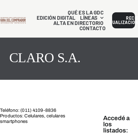
Saltar
al
QUÉ ES LA GDC
EDICIÓN DIGITAL
LÍNEAS
RECI
contenido
ALTA EN DIRECTORIO
ACTUALIZACION
CONTACTO
CLARO S.A.
Teléfono: (011) 4109-8836
Productos: Celulares, celulares
Accedé a
smartphones
los
listados: