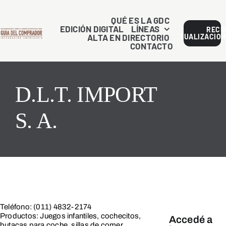
Saltar
al
QUÉ ES LA GDC
EDICIÓN DIGITAL
LÍNEAS
RECI
contenido
ALTA EN DIRECTORIO
ACTUALIZACION
CONTACTO
D.L.T. IMPORT
S. A.
Teléfono: (011) 4832-2174
Productos: Juegos infantiles, cochecitos,
Accedé a
butacas para coche, sillas de comer,