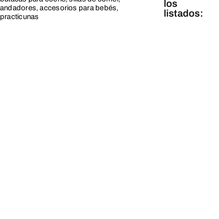
los
andadores, accesorios para bebés,
listados:
practicunas
Línea
Blanca
Línea
Marrón y
Tecnología
Línea
Pequeños
y Cuidado
Personal
Línea
Hogar,
Servicios
y Varios