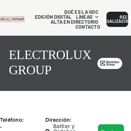
Saltar
al
QUÉ ES LA GDC
EDICIÓN DIGITAL
LÍNEAS
RECI
contenido
ALTA EN DIRECTORIO
ACTUALIZACION
CONTACTO
ELECTROLUX
GROUP
Teléfono:
Dirección:
Batller y
-