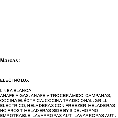
y Cuidado
Personal
Línea
Hogar,
Servicios
y Varios
Marcas:
ELECTROLUX
LÍNEA BLANCA:
ANAFE A GAS, ANAFE VITROCERÁMICO, CAMPANAS,
COCINA ELÉCTRICA, COCINA TRADICIONAL, GRILL
ELÉCTRICO, HELADERAS CON FREEZER, HELADERAS
NO FROST, HELADERAS SIDE BY SIDE, HORNO
EMPOTRABLE, LAVARROPAS AUT., LAVARROPAS AUT.,