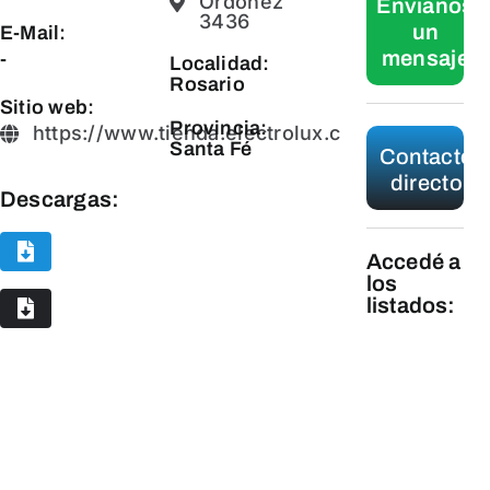
Ordoñez
Envianos
3436
un
E-Mail:
mensaje
-
Localidad:
Rosario
Sitio web:
Provincia:
https://www.tienda.electrolux.com.ar/
Santa Fé
Contacto
directo
Descargas:
Accedé a
los
listados:
Línea
Blanca
Línea
Marrón y
Tecnología
Línea
Pequeños