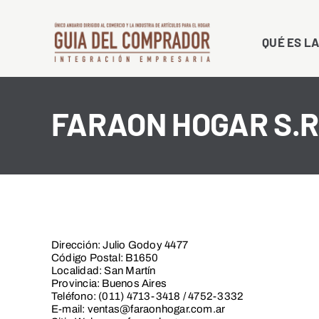
Saltar
al
QUÉ ES LA
contenido
FARAON HOGAR S.R
Dirección: Julio Godoy 4477
Código Postal: B1650
Localidad: San Martín
Provincia: Buenos Aires
Teléfono: (011) 4713-3418 / 4752-3332
E-mail: ventas@faraonhogar.com.ar