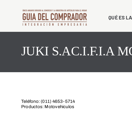
Saltar
al
QUÉ ES LA
contenido
JUKI S.AC.I.F.I.A
Teléfono: (011) 4653-5714
Productos: Motovehiculos