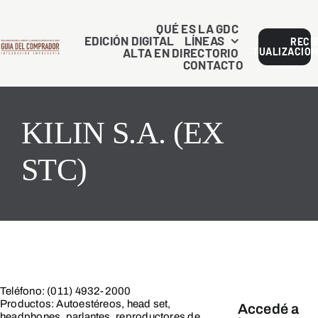
Saltar
al
QUÉ ES LA GDC
EDICIÓN DIGITAL
LÍNEAS
RECI
contenido
ALTA EN DIRECTORIO
ACTUALIZACION
CONTACTO
KILIN S.A. (EX
STC)
Teléfono: (011) 4932-2000
Productos: Autoestéreos, head set,
Accedé a
headphones, parlantes, reproductores de