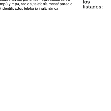
los
mp3 y mp4, radios, telefonía mesa/ pared c
listados:
/ identificador, telefonía inalámbrica
Línea
Blanca
Línea
Marrón y
Tecnología
Línea
Pequeños
y Cuidado
Personal
Línea
Hogar,
Servicios
y Varios