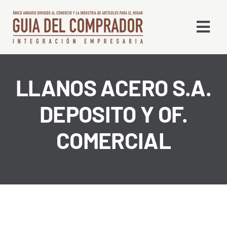
Saltar
al
Togg
contenido
Navi
Qué es la GDC
LLANOS ACERO S.A.
DEPOSITO Y OF.
Edición Digital
COMERCIAL
Líneas
Alta en Directorio
Contacto