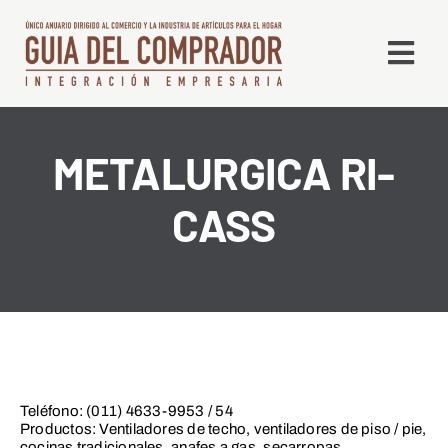
Saltar
al
Togg
contenido
Navi
Qué es la GDC
METALURGICA RI-
CASS
Edición Digital
Líneas
Alta en Directorio
Contacto
Teléfono: (011) 4633-9953 / 54
Productos: Ventiladores de techo, ventiladores de piso / pie,
cocinas tradicionales, anafes a gas, secarropas