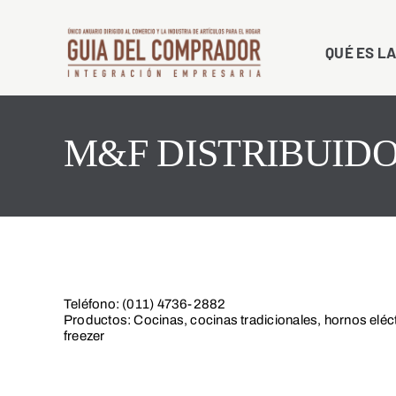
Saltar
al
QUÉ ES LA
contenido
M&F DISTRIBUIDO
Teléfono: (011) 4736-2882
Productos: Cocinas, cocinas tradicionales, hornos eléc
freezer