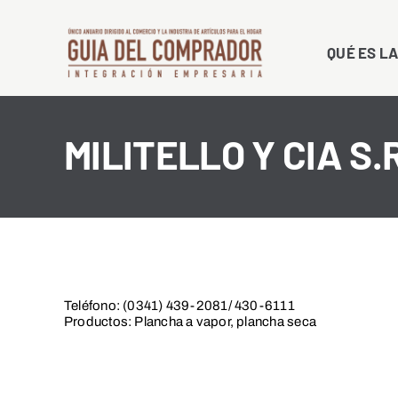
Saltar
al
QUÉ ES LA
contenido
MILITELLO Y CIA S.R
Teléfono: (0341) 439-2081/ 430-6111
Productos: Plancha a vapor, plancha seca