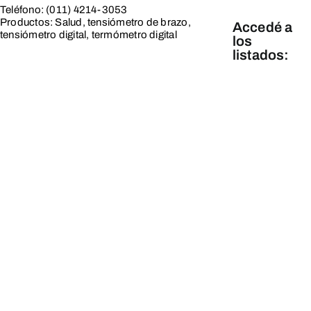
Teléfono: (011) 4214-3053
Productos: Salud, tensiómetro de brazo,
Accedé a
tensiómetro digital, termómetro digital
los
listados:
Línea
Blanca
Línea
Marrón y
Tecnología
Línea
Pequeños
y Cuidado
Personal
Línea
Hogar,
Servicios
y Varios