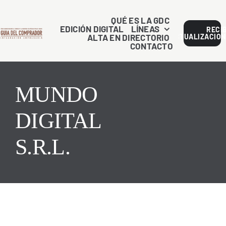
Saltar
al
QUÉ ES LA GDC
EDICIÓN DIGITAL
LÍNEAS
RECI
contenido
ALTA EN DIRECTORIO
ACTUALIZACION
CONTACTO
MUNDO
DIGITAL
S.R.L.