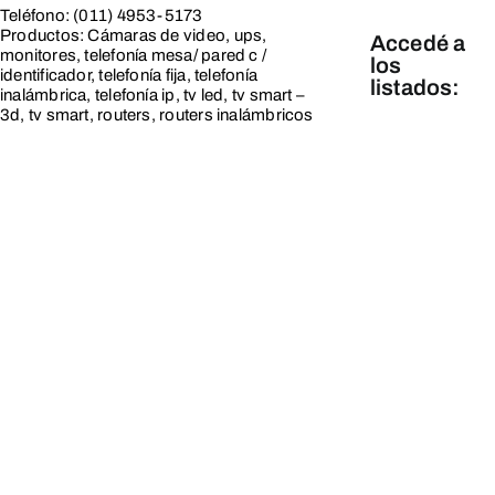
Teléfono: (011) 4953-5173
Productos: Cámaras de video, ups,
Accedé a
monitores, telefonía mesa/ pared c /
los
identificador, telefonía fija, telefonía
listados:
inalámbrica, telefonía ip, tv led, tv smart –
3d, tv smart, routers, routers inalámbricos
Línea
Blanca
Línea
Marrón y
Tecnología
Línea
Pequeños
y Cuidado
Personal
Línea
Hogar,
Servicios
y Varios