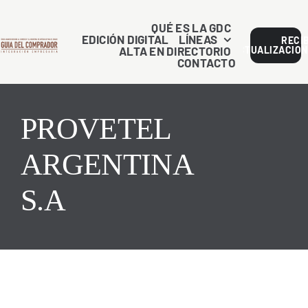
Saltar
al
QUÉ ES LA GDC
EDICIÓN DIGITAL
LÍNEAS
RECI
contenido
ALTA EN DIRECTORIO
ACTUALIZACION
CONTACTO
PROVETEL
ARGENTINA
S.A