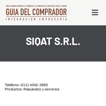
Saltar
al
Togg
contenido
Navi
Qué es la GDC
SIQAT S.R.L.
Edición Digital
Líneas
Alta en Directorio
Teléfono: (011) 4342-2662
Productos: Repuestos y servicios
Contacto