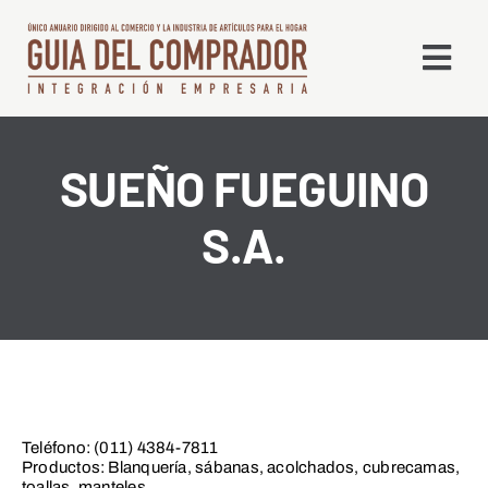
Saltar
al
Togg
contenido
Navi
Qué es la GDC
SUEÑO FUEGUINO
S.A.
Edición Digital
Líneas
Alta en Directorio
Contacto
Teléfono: (011) 4384-7811
Productos: Blanquería, sábanas, acolchados, cubrecamas,
toallas, manteles