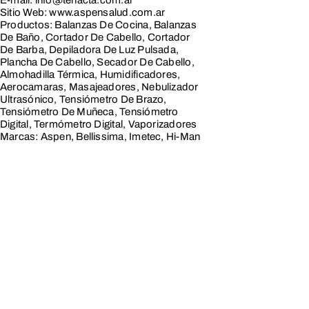
E-mail: info@tenacta.com.ar
Línea
Sitio Web: www.aspensalud.com.ar
Blanca
Productos: Balanzas De Cocina, Balanzas
De Baño, Cortador De Cabello, Cortador
Línea
De Barba, Depiladora De Luz Pulsada,
Marrón y
Plancha De Cabello, Secador De Cabello,
Tecnología
Almohadilla Térmica, Humidificadores,
Línea
Aerocamaras, Masajeadores, Nebulizador
Pequeños
Ultrasónico, Tensiómetro De Brazo,
y Cuidado
Tensiómetro De Muñeca, Tensiómetro
Digital, Termómetro Digital, Vaporizadores
Personal
Marcas: Aspen, Bellissima, Imetec, Hi-Man
Línea
Hogar,
Servicios
y Varios