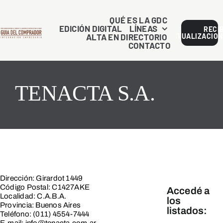
Saltar
al
QUÉ ES LA GDC
EDICIÓN DIGITAL
LÍNEAS
RECI
contenido
ALTA EN DIRECTORIO
ACTUALIZACION
CONTACTO
TENACTA S.A.
Dirección: Girardot 1449
Código Postal: C1427AKE
Accedé a
Localidad: C.A.B.A.
los
Provincia: Buenos Aires
listados:
Teléfono: (011) 4554-7444