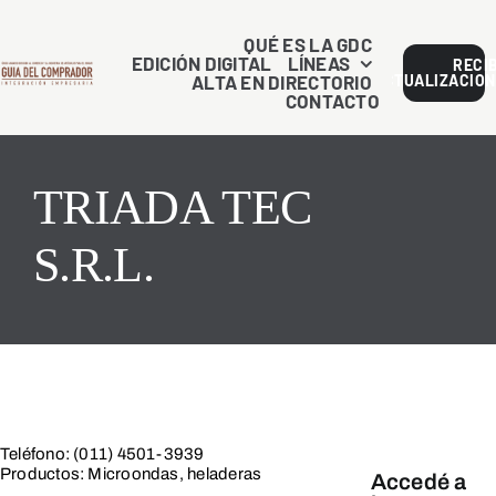
Saltar
al
QUÉ ES LA GDC
EDICIÓN DIGITAL
LÍNEAS
RECI
contenido
ALTA EN DIRECTORIO
ACTUALIZACION
CONTACTO
TRIADA TEC
S.R.L.
Teléfono: (011) 4501-3939
Productos: Microondas, heladeras
Accedé a