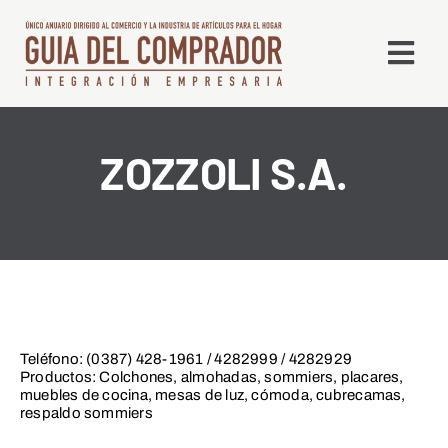
Saltar
al
Togg
contenido
Navi
Qué es la GDC
ZOZZOLI S.A.
Edición Digital
Líneas
Alta en Directorio
Teléfono: (0387) 428-1961 / 4282999 / 4282929
Productos: Colchones, almohadas, sommiers, placares,
muebles de cocina, mesas de luz, cómoda, cubrecamas,
Contacto
respaldo sommiers